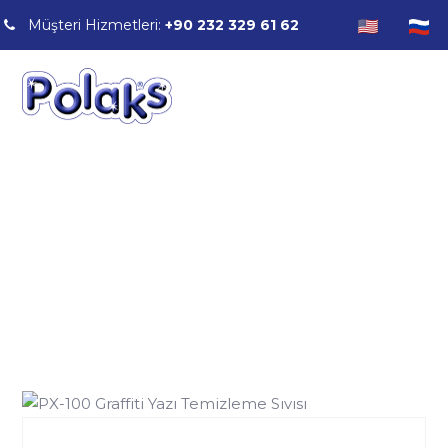
Müşteri Hizmetleri:
+90 232 329 61 62
KAMU KURUM / KURULUŞ HİJYEN
ÇÖZÜMLERİ
Anasayfa
/
KAMU KURUM / KURULUŞ HİJYEN ÇÖZÜMLERİ